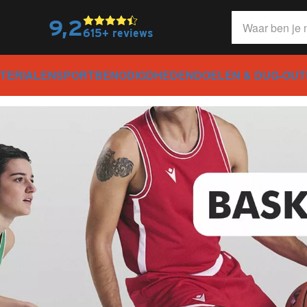
9,2
615+ reviews
TERIALEN
SPORTBENODIGDHEDEN
DOELEN & DUG-OUT