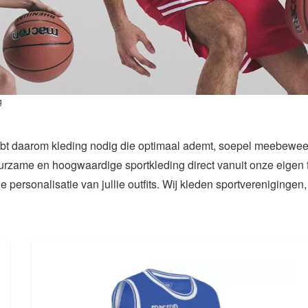
g
hebt daarom kleding nodig die optimaal ademt, soepel meebeweeg
urzame en hoogwaardige sportkleding direct vanuit onze eigen fa
 personalisatie van jullie outfits. Wij kleden sportverenigingen
op zoek bent naar standaard tenues of specifieke custom basket