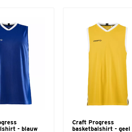
ogress
Craft Progress
lshirt - blauw
basketbalshirt - geel