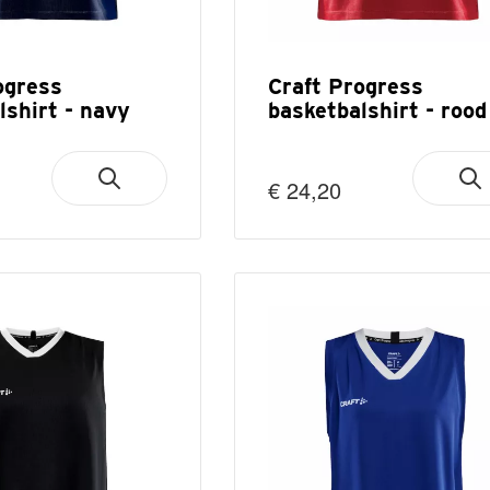
ogress
Craft Progress
lshirt - navy
basketbalshirt - rood
€ 24,20