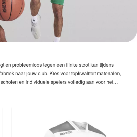
t en probleemloos tegen een flinke stoot kan tijdens
briek naar jouw club. Kies voor topkwaliteit materialen,
, scholen en individuele spelers volledig aan voor het
bal kleding wilt laten maken, wij bieden altijd de