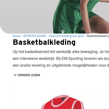
Home
SPORTKLEDING
Overzicht kleding per sport
Basketbalkledin
Basketbalkleding
Op het basketbalveld telt werkelijk elke beweging. Je 
een intensieve wedstrijd. Bij EM Sporting leveren we du
een snelle levering en uitgebreide mogelijkheden voor de
komende seizoen met kleding die lang meegaat. Of je nu 
VERDER LEZEN
perfecte oplossing voor jouw team.