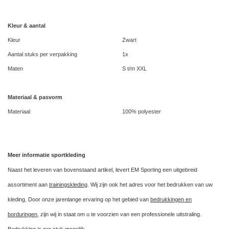
Kleur & aantal
Kleur
Zwart
Aantal stuks per verpakking
1x
Maten
S t/m XXL
Materiaal & pasvorm
Materiaal
100% polyester
Meer informatie sportkleding
Naast het leveren van bovenstaand artikel, levert EM Sporting een uitgebreid
assortiment aan
trainingskleding
. Wij zijn ook het adres voor het bedrukken van uw
kleding. Door onze jarenlange ervaring op het gebied van
bedrukkingen en
borduringen
, zijn wij in staat om u te voorzien van een professionele uitstraling.
Bedrukking is per stuk mogelijk.