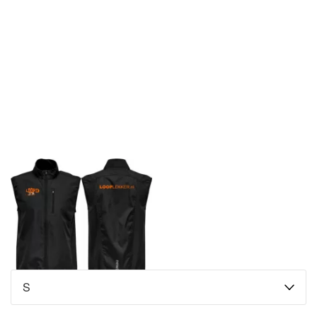
MAC
Delfzijl
SSV
Blijham
Maten